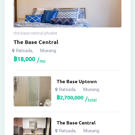
the base central phuket
The Base Central
Ratsada
Mueang
,
฿
18,000
mo
The Base Uptown
Ratsada
Mueang
,
฿
2,700,000
total
The Base Central
Ratsada
Mueang
,