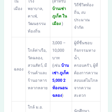
ใน
โรง
(สำหรับ
วิถีชีวิตท้อง
เมือง
พยาบาล,
บ้านเช่า
ถิ่น, งบ
คาเฟ่,
ภูเก็ต ใน
ประมาณ
วัฒนธรรม
เมือง
)
จำกัด
ท้องถิ่น
3,000 –
ผู้ที่ชื่นชอบ
ใกล้ท่าเรือ,
10,000
กิจกรรมทาง
วัดฉลอง,
บาท
น้ำ,
สวนสัตว์, มี
(เช่น
บ้าน
ครอบครัว, ผู้ที่
ฉลอง
ร้านค้าและ
เช่า ภูเก็ต
ต้องการความ
ร้านอาหาร
5,000 2
สงบแต่ไม่ไกล
หลากหลาย
ห้องนอน
จากความ
ฉลอง
)
สะดวก
ใกล้ ม.อ.
นักศึกษา,