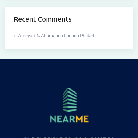
Recent Comments
Areeya
บน
Allamanda Laguna Phuket