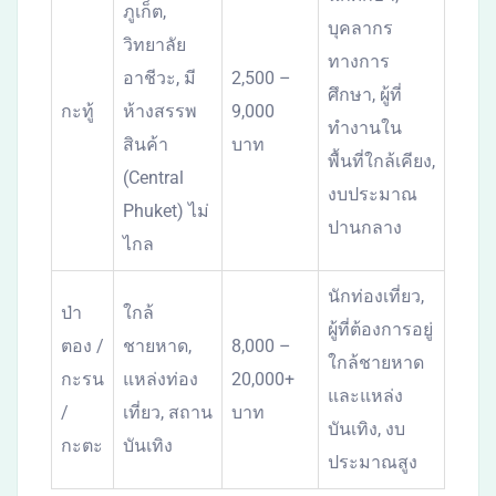
ภูเก็ต,
บุคลากร
วิทยาลัย
ทางการ
อาชีวะ, มี
2,500 –
ศึกษา, ผู้ที่
กะทู้
ห้างสรรพ
9,000
ทำงานใน
สินค้า
บาท
พื้นที่ใกล้เคียง,
(Central
งบประมาณ
Phuket) ไม่
ปานกลาง
ไกล
นักท่องเที่ยว,
ป่า
ใกล้
ผู้ที่ต้องการอยู่
ตอง /
ชายหาด,
8,000 –
ใกล้ชายหาด
กะรน
แหล่งท่อง
20,000+
และแหล่ง
/
เที่ยว, สถาน
บาท
บันเทิง, งบ
กะตะ
บันเทิง
ประมาณสูง