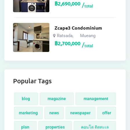
฿
2,690,000
total
Zcape3 Condominium
Ratsada
Mueang
,
฿
2,700,000
total
Popular Tags
blog
magazine
management
marketing
news
newspaper
offer
plan
properties
คอนโด ติดทะเล